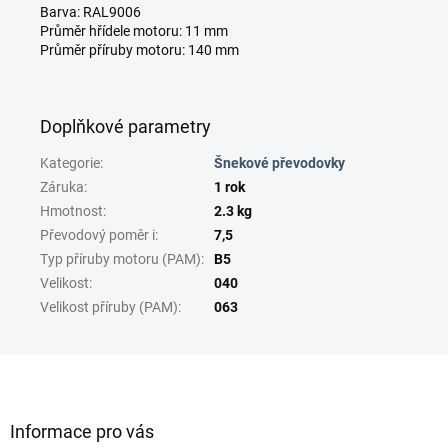
Barva: RAL9006
Průměr hřídele motoru: 11 mm
Průměr příruby motoru: 140 mm
Doplňkové parametry
Kategorie
:
Šnekové převodovky
Záruka
:
1 rok
Hmotnost
:
2.3 kg
Převodový poměr i
:
7,5
Typ příruby motoru (PAM)
:
B5
Velikost
:
040
Velikost příruby (PAM)
:
063
Z
á
p
a
Informace pro vás