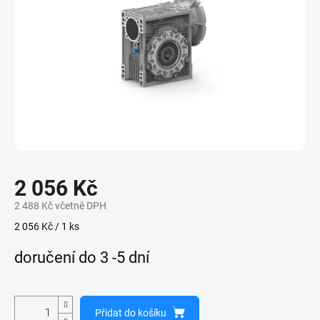
2 056 Kč
2 488 Kč včetně DPH
Měrná
2 056 Kč / 1 ks
cena:
doručení do 3 -5 dní
Přidat do košíku