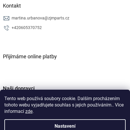
Kontakt
martina.urbanova
@
zjmparts.cz
+420605370752
Přijímáme online platby
Naši dopravci
Tento web používá soubory cookie. Dalším procházením
tohoto webu vyjadřujete souhlas s jejich používáním.. Více
informací
zde
.
Nastavení
Vytvořil Shoptet