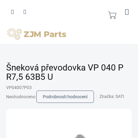
Přejít
na
obsah
Nákupní
košík
Šneková převodovka VP 040 P
R7,5 63B5 U
VP04007P03
Průměrné
Značka:
SATI
Neohodnoceno
Podrobnosti hodnocení
hodnocení
produktu
je
0,0
z
5
hvězdiček.