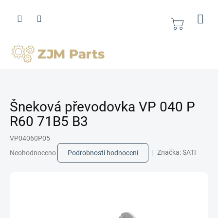
Přejít
na
obsah
Nákupní
košík
Šneková převodovka VP 040 P
R60 71B5 B3
VP04060P05
Průměrné
Značka:
SATI
Neohodnoceno
Podrobnosti hodnocení
hodnocení
produktu
je
0,0
z
5
hvězdiček.