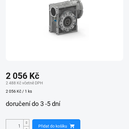
2 056 Kč
2 488 Kč včetně DPH
Měrná
2 056 Kč / 1 ks
cena:
doručení do 3 -5 dní
Přidat do košíku