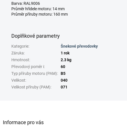
Barva: RAL9006
Průměr hřídele motoru: 14 mm
Průměr příruby motoru: 160 mm
Doplňkové parametry
Kategorie
:
Šnekové převodovky
Záruka
:
1 rok
Hmotnost
:
2.3 kg
Převodový poměr i
:
60
Typ příruby motoru (PAM)
:
B5
Velikost
:
040
Velikost příruby (PAM)
:
071
Z
á
p
a
Informace pro vás