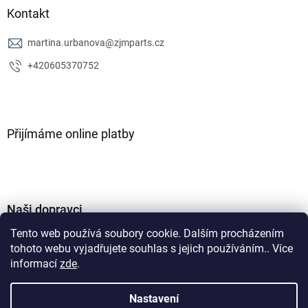
Kontakt
martina.urbanova
@
zjmparts.cz
+420605370752
Přijímáme online platby
Naši dopravci
Tento web používá soubory cookie. Dalším procházením
tohoto webu vyjadřujete souhlas s jejich používáním.. Více
informací
zde
.
Nastavení
Vytvořil Shoptet