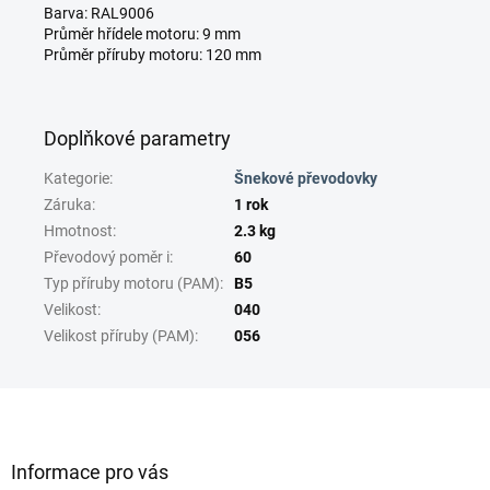
Barva: RAL9006
Průměr hřídele motoru: 9 mm
Průměr příruby motoru: 120 mm
Doplňkové parametry
Kategorie
:
Šnekové převodovky
Záruka
:
1 rok
Hmotnost
:
2.3 kg
Převodový poměr i
:
60
Typ příruby motoru (PAM)
:
B5
Velikost
:
040
Velikost příruby (PAM)
:
056
Z
á
p
a
Informace pro vás