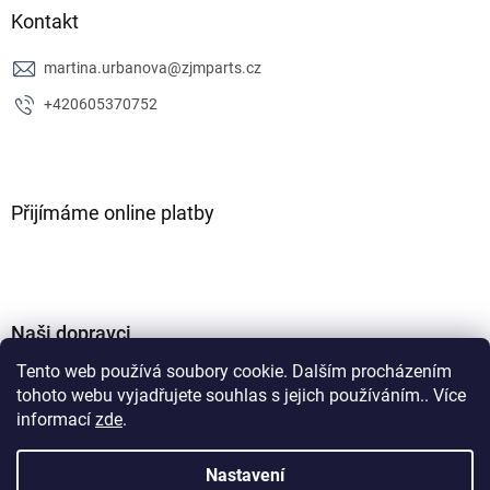
Kontakt
martina.urbanova
@
zjmparts.cz
+420605370752
Přijímáme online platby
Naši dopravci
Tento web používá soubory cookie. Dalším procházením
tohoto webu vyjadřujete souhlas s jejich používáním.. Více
informací
zde
.
Nastavení
Vytvořil Shoptet