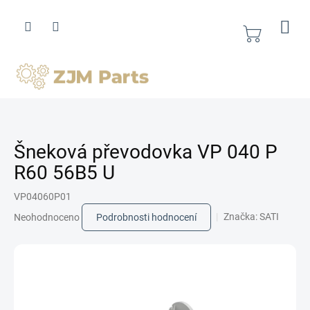
Přejít
na
obsah
Nákupní
košík
Šneková převodovka VP 040 P
R60 56B5 U
VP04060P01
Průměrné
Značka:
SATI
Neohodnoceno
Podrobnosti hodnocení
hodnocení
produktu
je
0,0
z
5
hvězdiček.