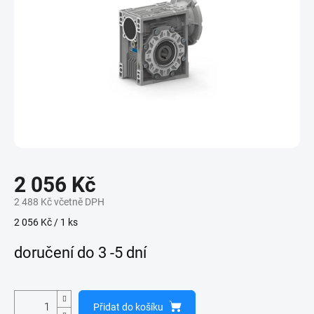
2 056 Kč
2 488 Kč včetně DPH
Měrná
2 056 Kč / 1 ks
cena:
doručení do 3 -5 dní
Přidat do košíku