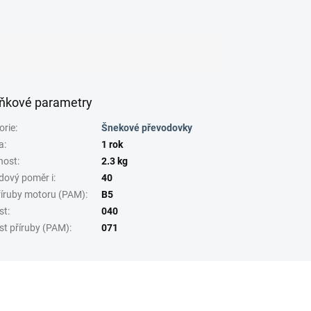
ňkové parametry
orie
:
Šnekové převodovky
a
:
1 rok
nost
:
2.3 kg
dový poměr i
:
40
říruby motoru (PAM)
:
B5
st
:
040
st příruby (PAM)
:
071