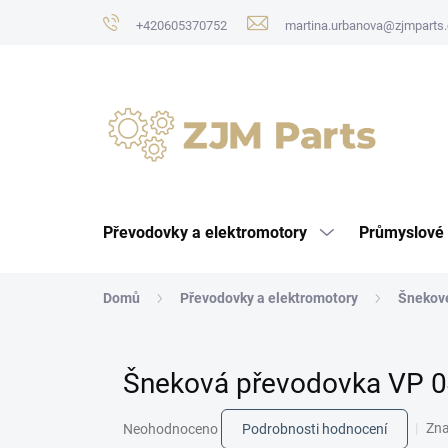
Přejít
+420605370752
martina.urbanova@zjmparts.
na
obsah
Převodovky a elektromotory
Průmyslové 
Domů
Převodovky a elektromotory
Šnekov
Šneková převodovka VP 0
Průměrné
Zn
Neohodnoceno
Podrobnosti hodnocení
hodnocení