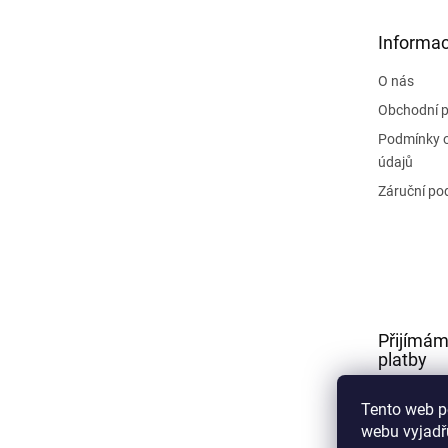
a
t
Informac
í
O nás
Obchodní 
Podmínky 
údajů
Záruční po
Přijímám
platby
Tento web p
webu vyjadřu