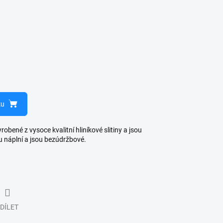
ku
bené z vysoce kvalitní hliníkové slitiny a jsou
u náplní a jsou bezúdržbové.
DÍLET