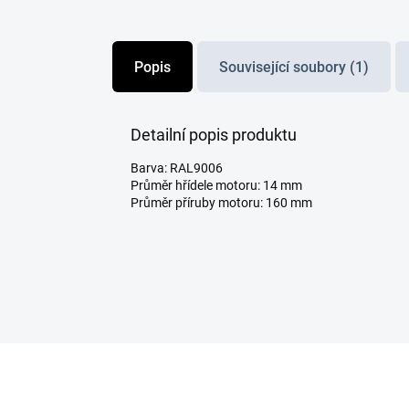
Popis
Související soubory (1)
Detailní popis produktu
Barva: RAL9006
Průměr hřídele motoru: 14 mm
Průměr příruby motoru: 160 mm
Z
á
p