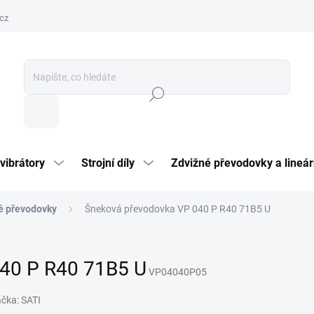
cz
Hledat
vibrátory
Strojní díly
Zdvižné převodovky a lineár
é převodovky
Šneková převodovka VP 040 P R40 71B5 U
40 P R40 71B5 U
VP04040P05
ačka:
SATI