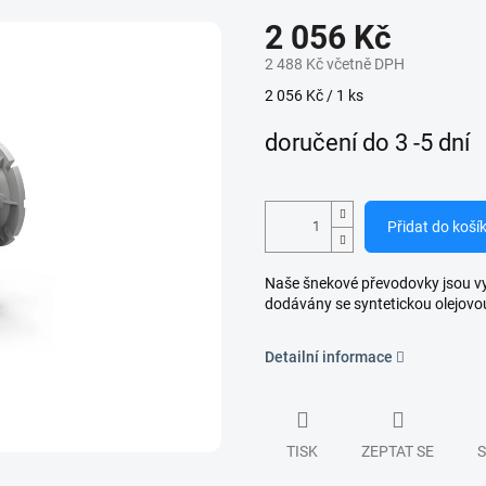
2 056 Kč
2 488 Kč včetně DPH
Měrná
2 056 Kč / 1 ks
cena:
doručení do 3 -5 dní
Přidat do koší
Naše šnekové převodovky jsou vyro
dodávány se syntetickou olejovo
Detailní informace
TISK
ZEPTAT SE
S