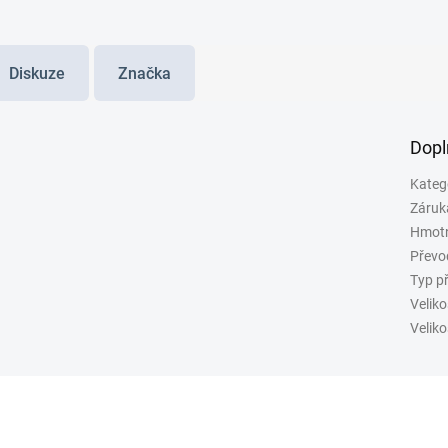
Diskuze
Značka
Dopl
Kateg
Záruk
Hmot
Převo
Typ p
Veliko
Veliko