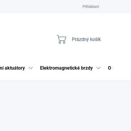
Přihlášení
Prázdný košík
Nákupní
košík
ní aktuátory
Elektromagnetické brzdy
O nás