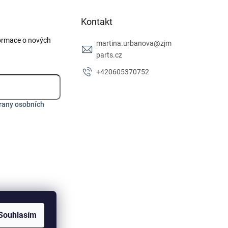
Kontakt
formace o nových
martina.urbanova
@
zjm
parts.cz
+420605370752
rany osobních
Souhlasím