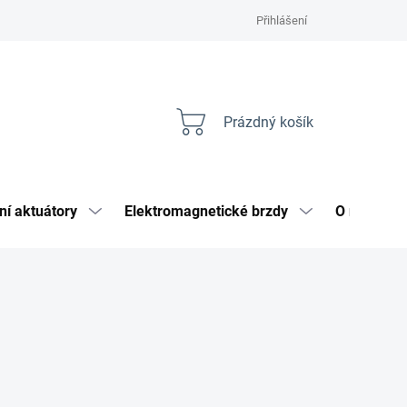
Přihlášení
Prázdný košík
Nákupní
košík
ní aktuátory
Elektromagnetické brzdy
O nás