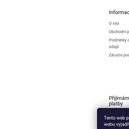
a
t
Informac
í
O nás
Obchodní 
Podmínky 
údajů
Záruční po
Přijímám
platby
Tento web p
webu vyjadřu