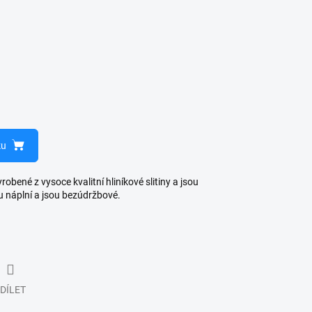
ku
bené z vysoce kvalitní hliníkové slitiny a jsou
u náplní a jsou bezúdržbové.
DÍLET