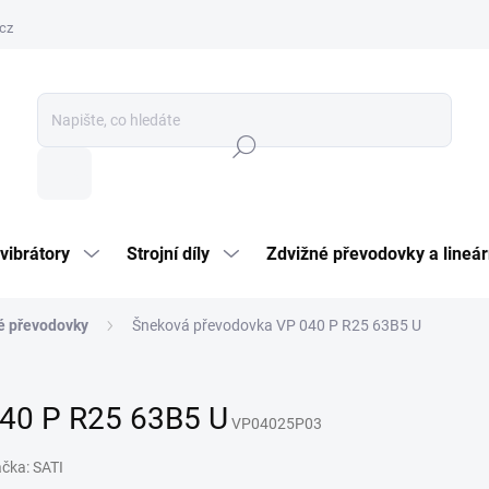
cz
Hledat
vibrátory
Strojní díly
Zdvižné převodovky a lineár
é převodovky
Šneková převodovka VP 040 P R25 63B5 U
40 P R25 63B5 U
VP04025P03
ačka:
SATI