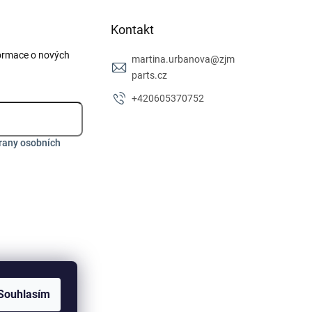
Kontakt
formace o nových
martina.urbanova
@
zjm
parts.cz
+420605370752
rany osobních
Souhlasím