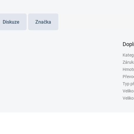
Diskuze
Značka
Dopl
Kateg
Záruk
Hmot
Převo
Typ p
Veliko
Veliko