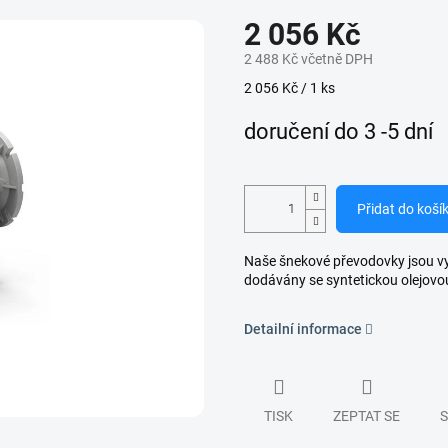
2 056 Kč
2 488 Kč včetně DPH
Měrná
2 056 Kč / 1 ks
cena:
doručení do 3 -5 dní
Přidat do koší
Naše šnekové převodovky jsou vyro
dodávány se syntetickou olejovo
Detailní informace
TISK
ZEPTAT SE
S