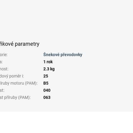
ňkové parametry
orie
:
Šnekové převodovky
a
:
1 rok
nost
:
2.3 kg
dový poměr i
:
25
říruby motoru (PAM)
:
B5
st
:
040
st příruby (PAM)
:
063