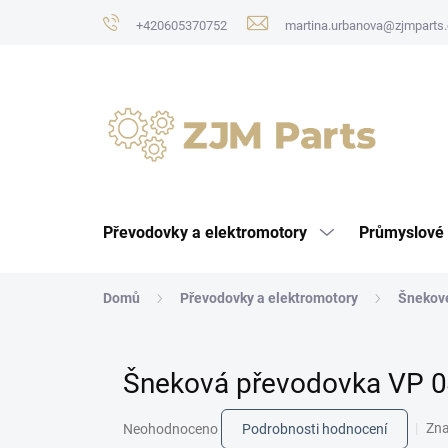
Přejít
+420605370752
martina.urbanova@zjmparts.
na
obsah
Převodovky a elektromotory
Průmyslové 
Domů
Převodovky a elektromotory
Šnekov
Šneková převodovka VP 0
Průměrné
Zn
Neohodnoceno
Podrobnosti hodnocení
hodnocení