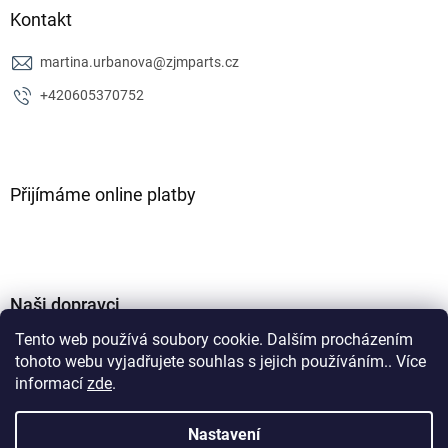
Kontakt
martina.urbanova
@
zjmparts.cz
+420605370752
Přijímáme online platby
Naši dopravci
Tento web používá soubory cookie. Dalším procházením
tohoto webu vyjadřujete souhlas s jejich používáním.. Více
informací
zde
.
Nastavení
Vytvořil Shoptet