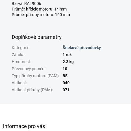
Barva: RAL9006
Průměr hřídele motoru: 14 mm
Průměr příruby motoru: 160 mm
Doplňkové parametry
Kategorie
:
Šnekové převodovky
Záruka
:
1 rok
Hmotnost
:
2.3 kg
Převodový poměr i
:
10
Typ příruby motoru (PAM)
:
B5
Velikost
:
040
Velikost příruby (PAM)
:
071
Z
á
p
a
Informace pro vás