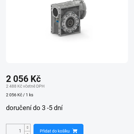
2 056 Kč
2 488 Kč včetně DPH
Měrná
2 056 Kč / 1 ks
cena:
doručení do 3 -5 dní
Přidat do košíku