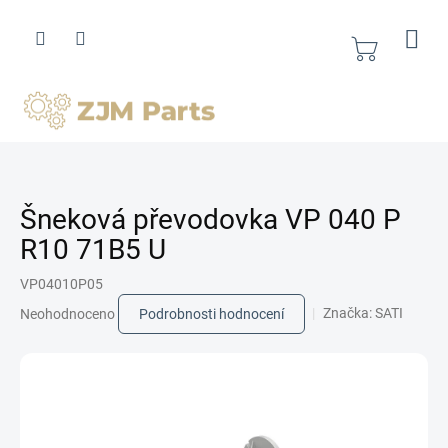
Přejít
na
obsah
Nákupní
košík
Šneková převodovka VP 040 P
R10 71B5 U
VP04010P05
Průměrné
Značka:
SATI
Neohodnoceno
Podrobnosti hodnocení
hodnocení
produktu
je
0,0
z
5
hvězdiček.