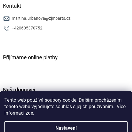
Kontakt
martina.urbanova
@
zjmparts.cz
+420605370752
Přijímáme online platby
Naši dopravci
Tento web používá soubory cookie. Dalším procházením
tohoto webu vyjadřujete souhlas s jejich používáním.. Více
informací
zde
.
Nastavení
Vytvořil Shoptet