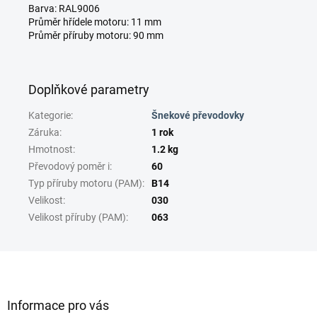
Barva: RAL9006
Průměr hřídele motoru: 11 mm
Průměr příruby motoru: 90 mm
Doplňkové parametry
Kategorie
:
Šnekové převodovky
Záruka
:
1 rok
Hmotnost
:
1.2 kg
Převodový poměr i
:
60
Typ příruby motoru (PAM)
:
B14
Velikost
:
030
Velikost příruby (PAM)
:
063
Z
á
p
a
Informace pro vás