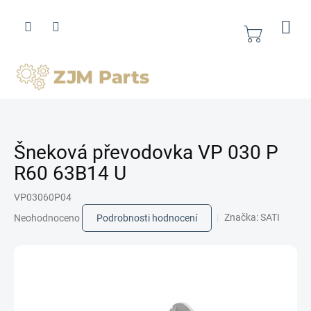
Přejít
na
obsah
Nákupní
košík
Šneková převodovka VP 030 P
R60 63B14 U
VP03060P04
Průměrné
Značka:
SATI
Neohodnoceno
Podrobnosti hodnocení
hodnocení
produktu
je
0,0
z
5
hvězdiček.