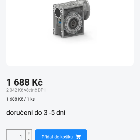
1 688 Kč
2 042 Kč včetně DPH
Měrná
1 688 Kč / 1 ks
cena:
doručení do 3 -5 dní
Přidat do košíku