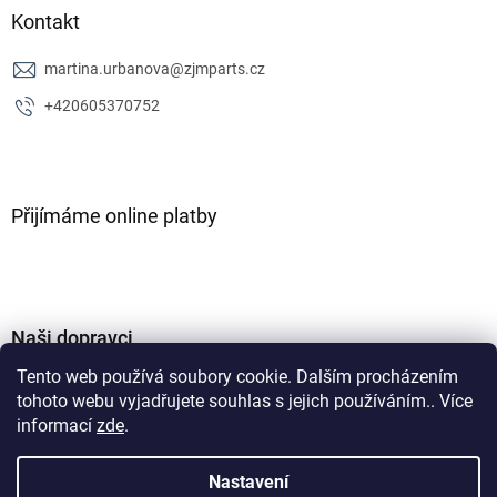
Kontakt
martina.urbanova
@
zjmparts.cz
+420605370752
Přijímáme online platby
Naši dopravci
Tento web používá soubory cookie. Dalším procházením
tohoto webu vyjadřujete souhlas s jejich používáním.. Více
informací
zde
.
Nastavení
Vytvořil Shoptet