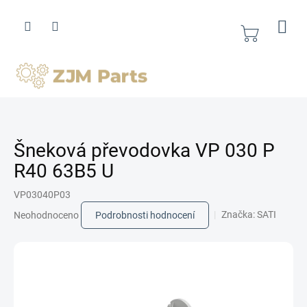
Přejít
na
obsah
Nákupní
košík
Šneková převodovka VP 030 P
R40 63B5 U
VP03040P03
Průměrné
Značka:
SATI
Neohodnoceno
Podrobnosti hodnocení
hodnocení
produktu
je
0,0
z
5
hvězdiček.