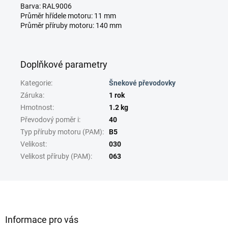
Barva: RAL9006
Průměr hřídele motoru: 11 mm
Průměr příruby motoru: 140 mm
Doplňkové parametry
Kategorie
:
Šnekové převodovky
Záruka
:
1 rok
Hmotnost
:
1.2 kg
Převodový poměr i
:
40
Typ příruby motoru (PAM)
:
B5
Velikost
:
030
Velikost příruby (PAM)
:
063
Z
á
p
a
Informace pro vás