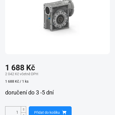
1 688 Kč
2 042 Kč včetně DPH
Měrná
1 688 Kč / 1 ks
cena:
doručení do 3 -5 dní
Přidat do košíku