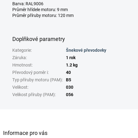
Barva: RAL9006
Průměr hřídele motoru: 9 mm
Průměr příruby motoru: 120 mm
Doplňkové parametry
Kategorie
:
Šnekové převodovky
Záruka
:
1 rok
Hmotnost
:
1.2 kg
Převodový poměr i
:
40
Typ příruby motoru (PAM)
:
B5
Velikost
:
030
Velikost příruby (PAM)
:
056
Z
á
p
a
Informace pro vás