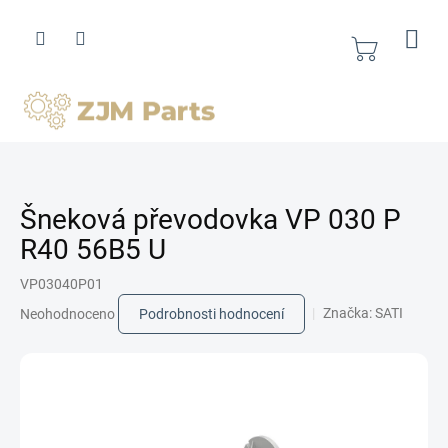
Přejít
na
obsah
Nákupní
košík
Šneková převodovka VP 030 P
R40 56B5 U
VP03040P01
Průměrné
Značka:
SATI
Neohodnoceno
Podrobnosti hodnocení
hodnocení
produktu
je
0,0
z
5
hvězdiček.