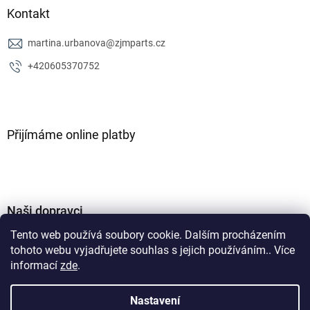
Kontakt
martina.urbanova
@
zjmparts.cz
+420605370752
Přijímáme online platby
Naši dopravci
Tento web používá soubory cookie. Dalším procházením
tohoto webu vyjadřujete souhlas s jejich používáním.. Více
informací
zde
.
Nastavení
Vytvořil Shoptet