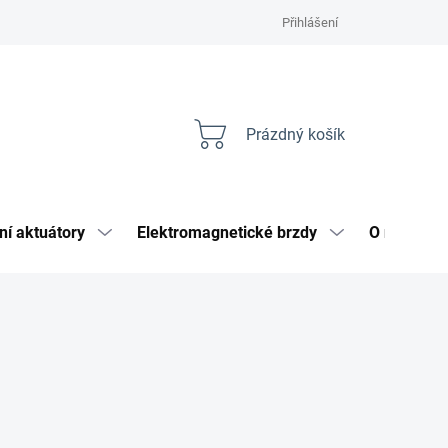
Přihlášení
Prázdný košík
Nákupní
košík
ní aktuátory
Elektromagnetické brzdy
O nás