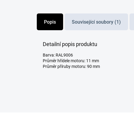
Popis
Související soubory (1)
Detailní popis produktu
Barva: RAL9006
Průměr hřídele motoru: 11 mm
Průměr příruby motoru: 90 mm
Z
á
p