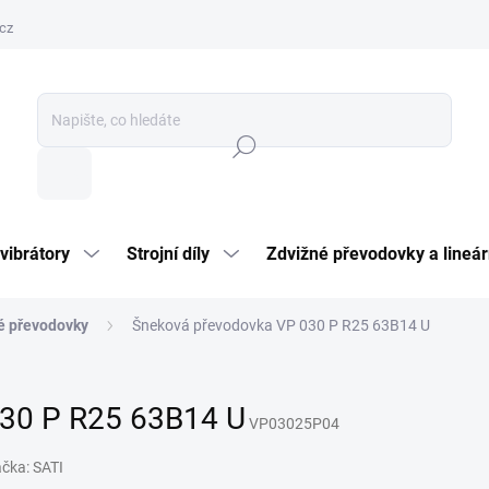
cz
Hledat
vibrátory
Strojní díly
Zdvižné převodovky a lineár
é převodovky
Šneková převodovka VP 030 P R25 63B14 U
30 P R25 63B14 U
VP03025P04
ačka:
SATI