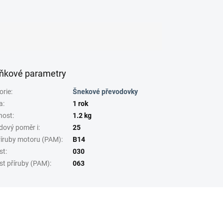
ňkové parametry
orie
:
Šnekové převodovky
a
:
1 rok
nost
:
1.2 kg
dový poměr i
:
25
říruby motoru (PAM)
:
B14
st
:
030
st příruby (PAM)
:
063