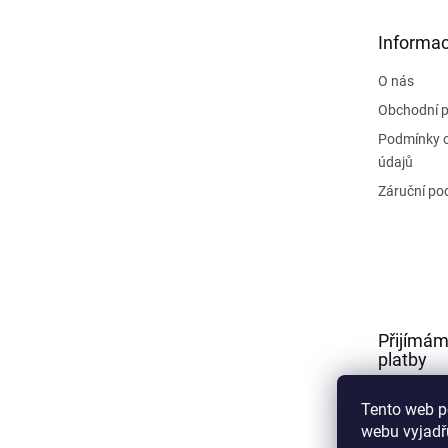
a
t
Informac
í
O nás
Obchodní 
Podmínky 
údajů
Záruční po
Přijímám
platby
Tento web p
webu vyjadřu