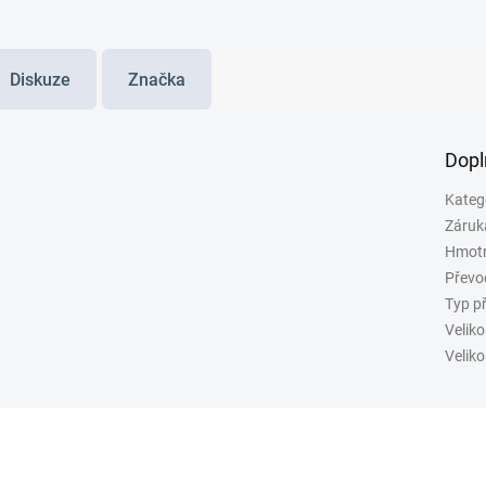
Diskuze
Značka
Dopl
Kateg
Záruk
Hmot
Převo
Typ p
Veliko
Veliko