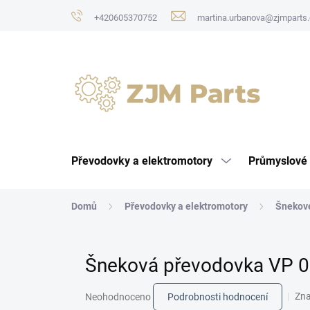
Přejít
+420605370752
martina.urbanova@zjmparts.
na
obsah
Převodovky a elektromotory
Průmyslové 
Domů
Převodovky a elektromotory
Šnekov
Šneková převodovka VP 0
Průměrné
Zn
Neohodnoceno
Podrobnosti hodnocení
hodnocení