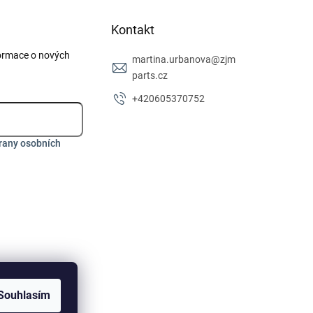
Kontakt
formace o nových
martina.urbanova
@
zjm
parts.cz
+420605370752
rany osobních
Souhlasím