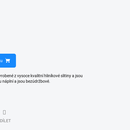
ku
bené z vysoce kvalitní hliníkové slitiny a jsou
u náplní a jsou bezúdržbové.
DÍLET