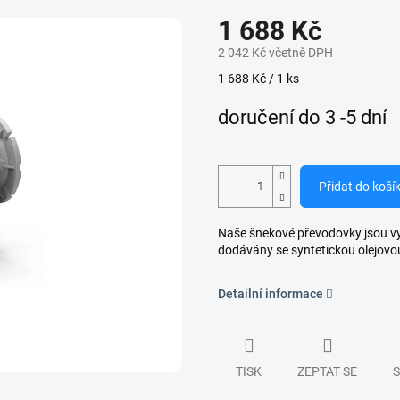
1 688 Kč
2 042 Kč včetně DPH
Měrná
1 688 Kč / 1 ks
cena:
doručení do 3 -5 dní
Přidat do koší
Naše šnekové převodovky jsou vyro
dodávány se syntetickou olejovo
Detailní informace
TISK
ZEPTAT SE
S