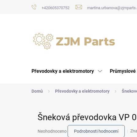
Přejít
+420605370752
martina.urbanova@zjmparts.
na
obsah
Převodovky a elektromotory
Průmyslové 
Domů
Převodovky a elektromotory
Šnekov
Šneková převodovka VP 0
Průměrné
Zn
Neohodnoceno
Podrobnosti hodnocení
hodnocení