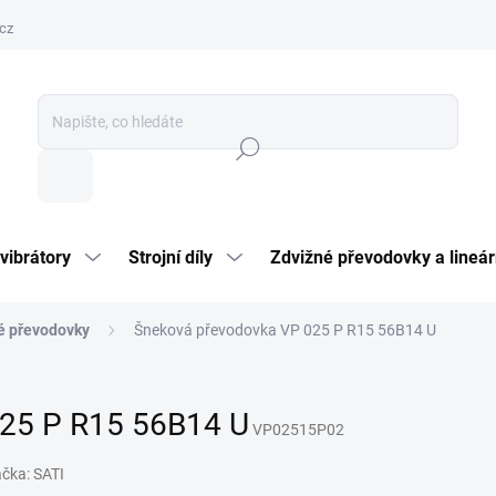
cz
Hledat
vibrátory
Strojní díly
Zdvižné převodovky a lineár
é převodovky
Šneková převodovka VP 025 P R15 56B14 U
25 P R15 56B14 U
VP02515P02
ačka:
SATI