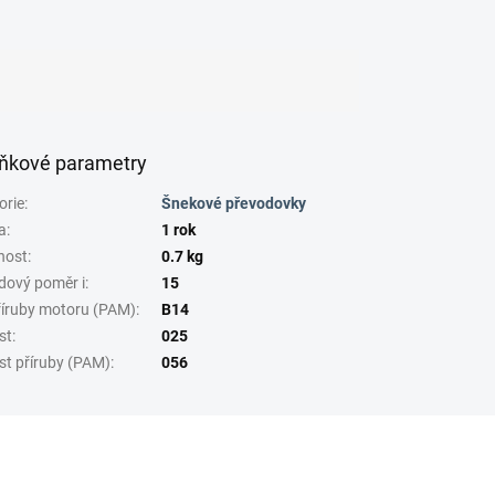
ňkové parametry
orie
:
Šnekové převodovky
a
:
1 rok
nost
:
0.7 kg
dový poměr i
:
15
říruby motoru (PAM)
:
B14
st
:
025
st příruby (PAM)
:
056