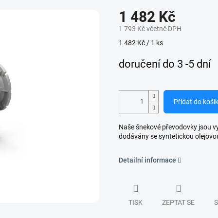
1 482 Kč
1 793 Kč včetně DPH
Měrná
1 482 Kč / 1 ks
cena:
doručení do 3 -5 dní
Přidat do koší
Naše šnekové převodovky jsou vyro
dodávány se syntetickou olejovo
Detailní informace
TISK
ZEPTAT SE
S