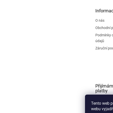
a
t
Informac
í
O nás
Obchodní 
Podmínky 
údajů
Záruční po
Přijímám
platby
Tento web p
webu vyjadřu