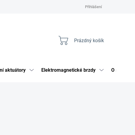
Přihlášení
Prázdný košík
Nákupní
košík
ní aktuátory
Elektromagnetické brzdy
O nás