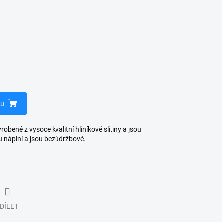
ku
bené z vysoce kvalitní hliníkové slitiny a jsou
u náplní a jsou bezúdržbové.
DÍLET