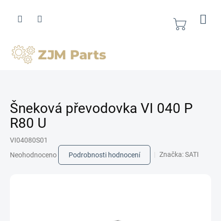
Přejít
na
obsah
Nákupní
košík
Šneková převodovka VI 040 P
R80 U
VI04080S01
Průměrné
Značka:
SATI
Neohodnoceno
Podrobnosti hodnocení
hodnocení
produktu
je
0,0
z
5
hvězdiček.