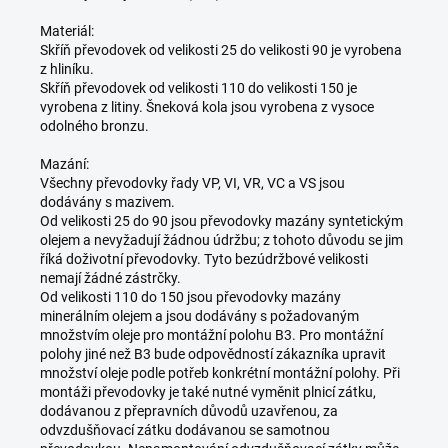
Materiál:
Skříň převodovek od velikosti 25 do velikosti 90 je vyrobena
z hliníku.
Skříň převodovek od velikosti 110 do velikosti 150 je
vyrobena z litiny. Šneková kola jsou vyrobena z vysoce
odolného bronzu.
Mazání:
Všechny převodovky řady VP, VI, VR, VC a VS jsou
dodávány s mazivem.
Od velikosti 25 do 90 jsou převodovky mazány syntetickým
olejem a nevyžadují žádnou údržbu; z tohoto důvodu se jim
říká doživotní převodovky. Tyto bezúdržbové velikosti
nemají žádné zástrčky.
Od velikosti 110 do 150 jsou převodovky mazány
minerálním olejem a jsou dodávány s požadovaným
množstvím oleje pro montážní polohu B3. Pro montážní
polohy jiné než B3 bude odpovědností zákazníka upravit
množství oleje podle potřeb konkrétní montážní polohy. Při
montáži převodovky je také nutné vyměnit plnicí zátku,
dodávanou z přepravních důvodů uzavřenou, za
odvzdušňovací zátku dodávanou se samotnou