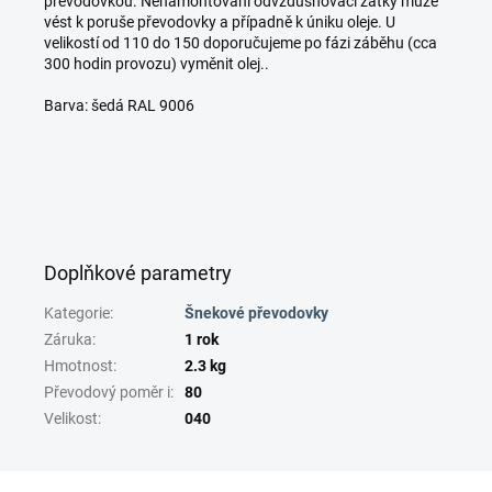
převodovkou. Nenamontování odvzdušňovací zátky může
vést k poruše převodovky a případně k úniku oleje. U
velikostí od 110 do 150 doporučujeme po fázi záběhu (cca
300 hodin provozu) vyměnit olej..
Barva: šedá RAL 9006
Doplňkové parametry
Kategorie
:
Šnekové převodovky
Záruka
:
1 rok
Hmotnost
:
2.3 kg
Převodový poměr i
:
80
Velikost
:
040
Z