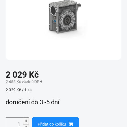
2 029 Kč
2 455 Kč včetně DPH
Měrná
2 029 Kč / 1 ks
cena:
doručení do 3 -5 dní
Přidat do košíku