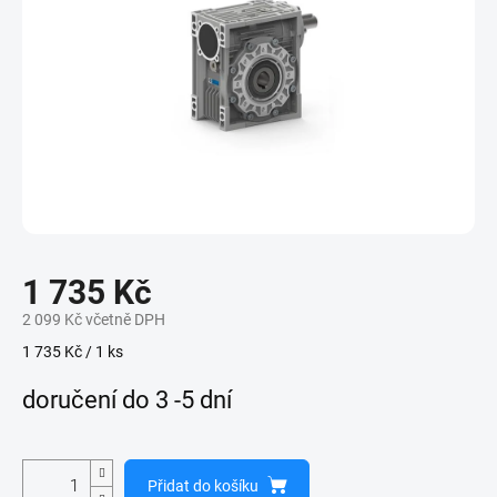
1 735 Kč
2 099 Kč včetně DPH
Měrná
1 735 Kč / 1 ks
cena:
doručení do 3 -5 dní
Přidat do košíku