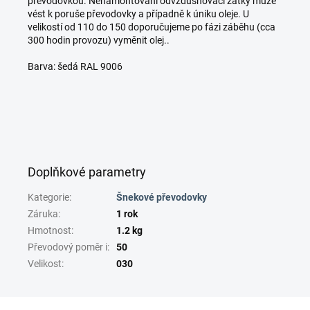
převodovkou. Nenamontování odvzdušňovací zátky může
vést k poruše převodovky a případně k úniku oleje. U
velikostí od 110 do 150 doporučujeme po fázi záběhu (cca
300 hodin provozu) vyměnit olej..
Barva: šedá RAL 9006
Doplňkové parametry
Kategorie
:
Šnekové převodovky
Záruka
:
1 rok
Hmotnost
:
1.2 kg
Převodový poměr i
:
50
Velikost
:
030
Z