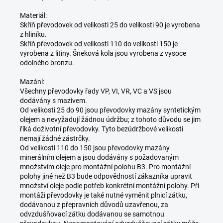
Materiál:
Skříň převodovek od velikosti 25 do velikosti 90 je vyrobena
z hliníku.
Skříň převodovek od velikosti 110 do velikosti 150 je
vyrobena z litiny. Šneková kola jsou vyrobena z vysoce
odolného bronzu.
Mazání:
Všechny převodovky řady VP, VI, VR, VC a VS jsou
dodávány s mazivem.
Od velikosti 25 do 90 jsou převodovky mazány syntetickým
olejem a nevyžadují žádnou údržbu; z tohoto důvodu se jim
říká doživotní převodovky. Tyto bezúdržbové velikosti
nemají žádné zástrčky.
Od velikosti 110 do 150 jsou převodovky mazány
minerálním olejem a jsou dodávány s požadovaným
množstvím oleje pro montážní polohu B3. Pro montážní
polohy jiné než B3 bude odpovědností zákazníka upravit
množství oleje podle potřeb konkrétní montážní polohy. Při
montáži převodovky je také nutné vyměnit plnicí zátku,
dodávanou z přepravních důvodů uzavřenou, za
odvzdušňovací zátku dodávanou se samotnou