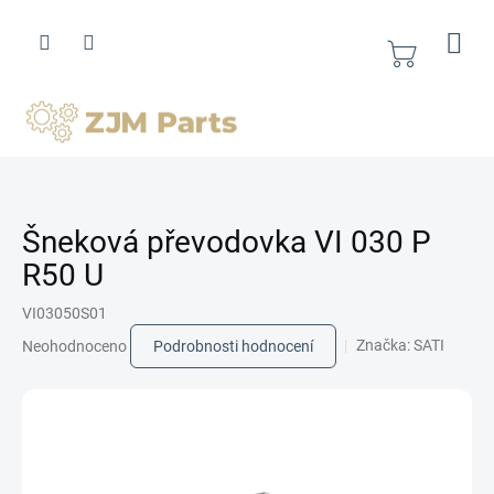
Přejít
na
obsah
Nákupní
košík
Šneková převodovka VI 030 P
R50 U
VI03050S01
Průměrné
Značka:
SATI
Neohodnoceno
Podrobnosti hodnocení
hodnocení
produktu
je
0,0
z
5
hvězdiček.