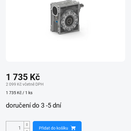
1 735 Kč
2 099 Kč včetně DPH
Měrná
1 735 Kč / 1 ks
cena:
doručení do 3 -5 dní
Přidat do košíku