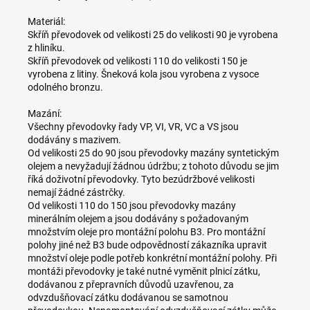
Materiál:
Skříň převodovek od velikosti 25 do velikosti 90 je vyrobena
z hliníku.
Skříň převodovek od velikosti 110 do velikosti 150 je
vyrobena z litiny. Šneková kola jsou vyrobena z vysoce
odolného bronzu.
Mazání:
Všechny převodovky řady VP, VI, VR, VC a VS jsou
dodávány s mazivem.
Od velikosti 25 do 90 jsou převodovky mazány syntetickým
olejem a nevyžadují žádnou údržbu; z tohoto důvodu se jim
říká doživotní převodovky. Tyto bezúdržbové velikosti
nemají žádné zástrčky.
Od velikosti 110 do 150 jsou převodovky mazány
minerálním olejem a jsou dodávány s požadovaným
množstvím oleje pro montážní polohu B3. Pro montážní
polohy jiné než B3 bude odpovědností zákazníka upravit
množství oleje podle potřeb konkrétní montážní polohy. Při
montáži převodovky je také nutné vyměnit plnicí zátku,
dodávanou z přepravních důvodů uzavřenou, za
odvzdušňovací zátku dodávanou se samotnou