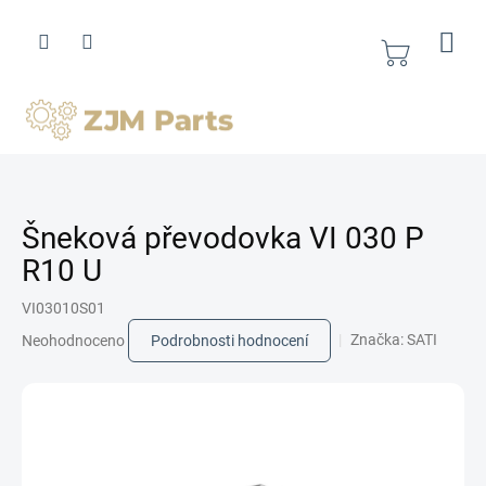
Přejít
na
obsah
Nákupní
košík
Šneková převodovka VI 030 P
R10 U
VI03010S01
Průměrné
Značka:
SATI
Neohodnoceno
Podrobnosti hodnocení
hodnocení
produktu
je
0,0
z
5
hvězdiček.