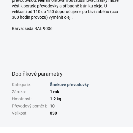
převodovkou. Nenamontování odvzdušňovací zátky může
vést k poruše převodovky a případně k úniku oleje. U
velikostí od 110 do 150 doporučujeme po fázi záběhu (cca
300 hodin provozu) vyměnit olej..
Barva: šedá RAL 9006
Doplňkové parametry
Kategorie
:
Šnekové převodovky
Záruka
:
1 rok
Hmotnost
:
1.2 kg
Převodový poměr i
:
10
Velikost
:
030
Z