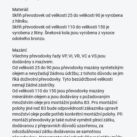
Materiál:
Skříň převodovek od velikosti 25 do velikosti 90 je vyrobena
z hliníku.
Skříň převodovek od velikosti 110 do velikosti 150 je
vyrobena z litiny. Šneková kola jsou vyrobena z vysoce
odolného bronzu.
Mazání:
Všechny převodovky řady VP, VI, VR, VC a VS jsou
dodávány s mazivem.
Od velikosti 25 do 90 jsou převodovky mazány syntetickým
olejem a nevyžadují žádnou údržbu; z tohoto důvodu se jim
říká doživotní převodovky. Tyto bezúdržbové velikosti
nemají žádné zástrčky.
Od velikosti 110 do 150 jsou převodovky mazány
minerálním olejem a jsou dodávány s požadovaným
množstvím oleje pro montážní polohu B3. Pro montážní
polohy jiné než B3 bude odpovědností zákazníka upravit
množství oleje podle potřeb konkrétní montážní polohy. Při
montáži převodovky je také nutné vyměnit plnicí zátku,
dodávanou z přepravních důvodů uzavřenou, za
odvzdušňovací zátku dodávanou se samotnou