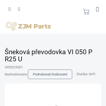
Přejít
na
obsah
Nákupní
košík
Šneková převodovka VI 050 P
R25 U
VI05025S01
Průměrné
Značka:
SATI
Neohodnoceno
Podrobnosti hodnocení
hodnocení
produktu
je
0,0
z
5
hvězdiček.