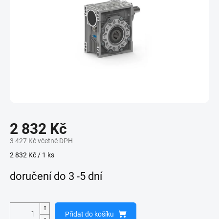
2 832 Kč
3 427 Kč včetně DPH
Měrná
2 832 Kč / 1 ks
cena:
doručení do 3 -5 dní
Přidat do košíku