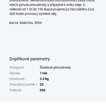
převodovkou. Nenamontování odvzdušňovací zátky může
vést k poruše převodovky a případně k úniku oleje. U
velikostí od 110 do 150 doporučujeme po fázi záběhu (cca
300 hodin provozu) vyměnit olej..
Barva: šedá RAL 9006
Doplňkové parametry
Kategorie
:
Šnekové převodovky
Záruka
:
1 rok
Hmotnost
:
3.5 kg
Převodový poměr i
:
25
Velikost
:
050
Z