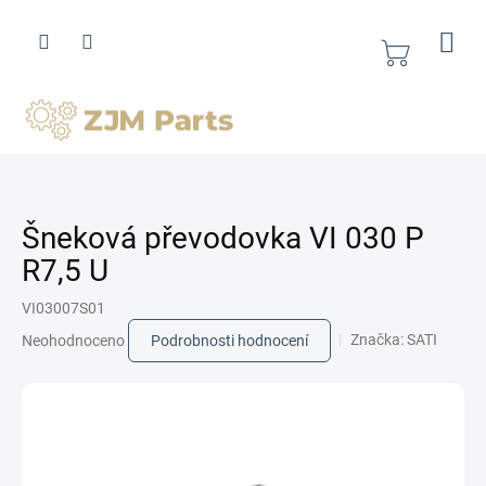
Přejít
na
obsah
Nákupní
košík
Šneková převodovka VI 030 P
R7,5 U
VI03007S01
Průměrné
Značka:
SATI
Neohodnoceno
Podrobnosti hodnocení
hodnocení
produktu
je
0,0
z
5
hvězdiček.