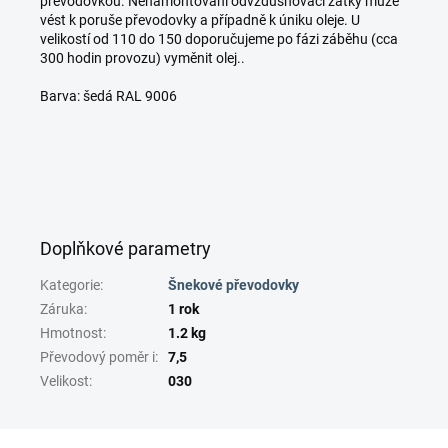
převodovkou. Nenamontování odvzdušňovací zátky může
vést k poruše převodovky a případně k úniku oleje. U
velikostí od 110 do 150 doporučujeme po fázi záběhu (cca
300 hodin provozu) vyměnit olej..
Barva: šedá RAL 9006
Doplňkové parametry
Kategorie
:
Šnekové převodovky
Záruka
:
1 rok
Hmotnost
:
1.2 kg
Převodový poměr i
:
7,5
Velikost
:
030
Z