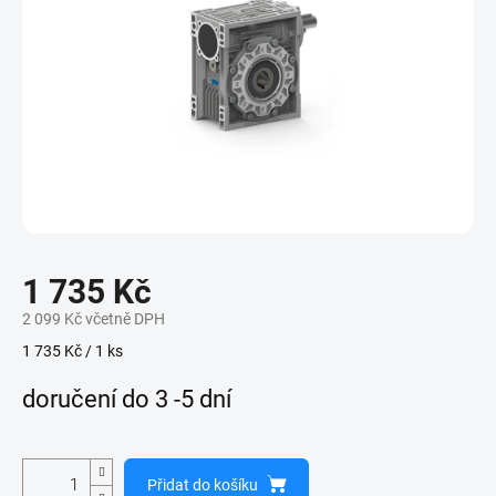
1 735 Kč
2 099 Kč včetně DPH
Měrná
1 735 Kč / 1 ks
cena:
doručení do 3 -5 dní
Přidat do košíku