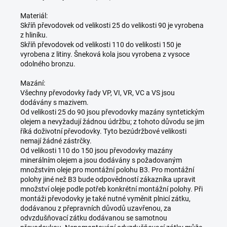
Materiál:
Skříň převodovek od velikosti 25 do velikosti 90 je vyrobena
z hliníku.
Skříň převodovek od velikosti 110 do velikosti 150 je
vyrobena z litiny. Šneková kola jsou vyrobena z vysoce
odolného bronzu.
Mazání:
Všechny převodovky řady VP, VI, VR, VC a VS jsou
dodávány s mazivem.
Od velikosti 25 do 90 jsou převodovky mazány syntetickým
olejem a nevyžadují žádnou údržbu; z tohoto důvodu se jim
říká doživotní převodovky. Tyto bezúdržbové velikosti
nemají žádné zástrčky.
Od velikosti 110 do 150 jsou převodovky mazány
minerálním olejem a jsou dodávány s požadovaným
množstvím oleje pro montážní polohu B3. Pro montážní
polohy jiné než B3 bude odpovědností zákazníka upravit
množství oleje podle potřeb konkrétní montážní polohy. Při
montáži převodovky je také nutné vyměnit plnicí zátku,
dodávanou z přepravních důvodů uzavřenou, za
odvzdušňovací zátku dodávanou se samotnou